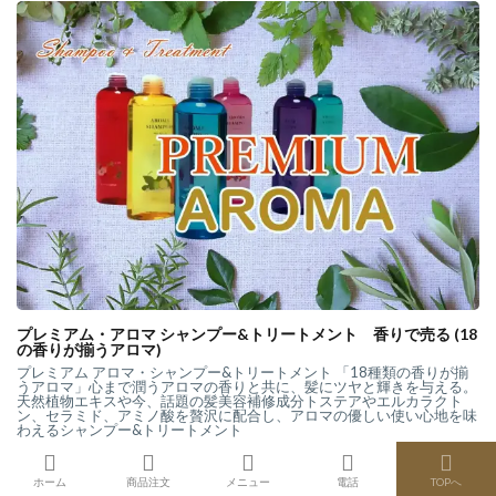
プレミアム・アロマ シャンプー&トリートメント 香りで売る (18
の香りが揃うアロマ)
プレミアム アロマ・シャンプー&トリートメント 「18種類の香りが揃
うアロマ」心まで潤うアロマの香りと共に、髪にツヤと輝きを与える。
天然植物エキスや今、話題の髪美容補修成分トステアやエルカラクト
ン、セラミド、アミノ酸を贅沢に配合し、アロマの優しい使い心地を味
わえるシャンプー&トリートメント
ホーム
商品注文
メニュー
電話
TOPへ