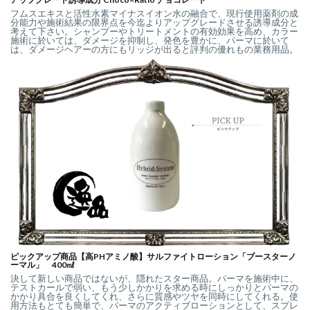
フムスエキスと活性水素マイナスイオン水の融合で、現行使用薬剤の成
分能力や施術結果の限界点を今迄よりアップグレードさせる誘導成分と
考えて下さい。シャンプーやトリートメントの有効効果を高め、カラー
施術に於いては、ダメージを抑制し、発色を豊かに、パーマに於いて
は、ダメージヘアーの方にもリッジが出ると評判の優れもの業務用品。
ピックアップ商品【高PHアミノ酸】サルファイトローション「ブースターノ
ーマル」 400㎖
決して新しい商品ではないが、隠れたスター商品。パーマを施術中に、
テストカールで弱い、もう少しかかりを求める時にしっかりとパーマの
かかり具合を良くしてくれ、さらに質感やツヤを同時にしてくれる。使
用方法もとても簡単で、パーマのアクティブローションとして、スプレ