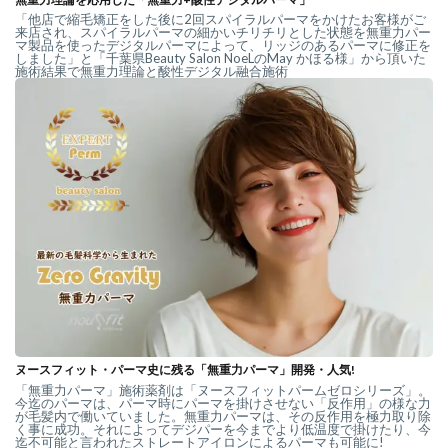
「他店で縮毛矯正をした後に2回スパイラルパーマをかけたお客様がご
来店され、スパイラルパーマの細かいチリチリとした状態を無重力パー
マ製品を使ったデジタルパーマによって、リッジのあるパーマに修正を
しました」と「千葉県Beauty Salon NoeLのMay かほる様」から頂いた
施術結果で無重力理論と酸性デジタル融合施術
ヌースフィット・パーマ史に残る「無重力パーマ」開発・人気!
「無重力パーマ」施術薬剤は「ヌースフィットパームゼロシリーズ」。
今迄のパーマは、パーマ時にパーマを掛けさせない「反作用」の様な力
が毛髪内で働いていました。無重力パーマは、その反作用を極力取り除
く事に成功。それによってデジパーを今までより低温度で掛けたり、今
迄不可能と言われたストレートアイロンによるパーマも可能に!