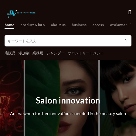
home
product & info
about us
business
access
otoiawase
o
店販品
添加剤
業務用
シャンプー
サロントリートメント
Support assistance
Support for beauty salon prosperity That is our job.