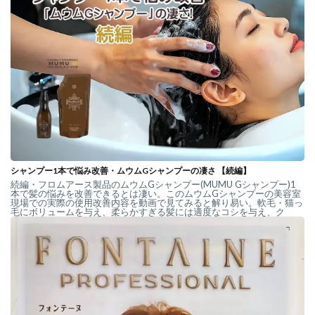
シャンプー1本で悩み改善・ムウムGシャンプーの凄さ 【続編】
続編・フロムアース製品のムウムGシャンプー(MUMU Gシャンプー)1
本で髪の悩みを改善できるとは凄い。このムウムGシャンプーの美容室
現場での実際の使用改善内容を動画で見てみると解り易い。軟毛・猫っ
毛にボリュームを与え、柔らかすぎる髪には適度なコシを与え、ク