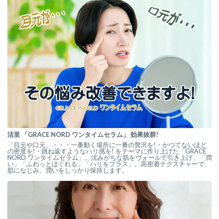
活里 「GRACE NORD ワンタイムセラム」 効果抜群!
「目元や口元」・・・一番動く場所に一番の贅沢を!・かつてないほど
の密度を!・跳ね返すようなハリ感を! をテーマに作り上げた「GRACE
NORD ワンタイムセラム」。沈みがちな肌をヴォールで引き上げ、「潤
い」「ふわっとほぐれる」「ハリをプラス」。高密着テクスチャーで、
肌になじみ、潤いをしっかり保持します。