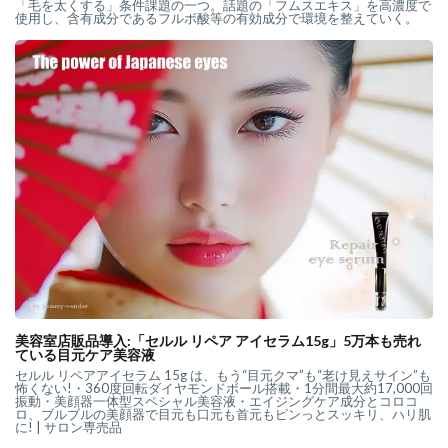
「毛を太くする」条件課題の一つ。話題の「フムスエキス」を高濃度で
使用し、含有成分であるフルボ酸等の有効成分で環境を整えていく。
美容室店販品導入:「セルル リペア アイセラム15g」5万本も売れ
ている目元ケア美容液
セルル リペアアイセラム 15g は、もう“目元クマ”も“老け見えサイン”も
怖くない!・360度回転ダイヤモンドボール搭載・1分間最大約17,000回
振動・美顔器一体型スペシャル美容液・エイジングケア成分とコロコ
ロ、ブルブルの美顔器で目元も口元も首元もピンっとスッキリ、ハリ肌
に! | サロン専売品