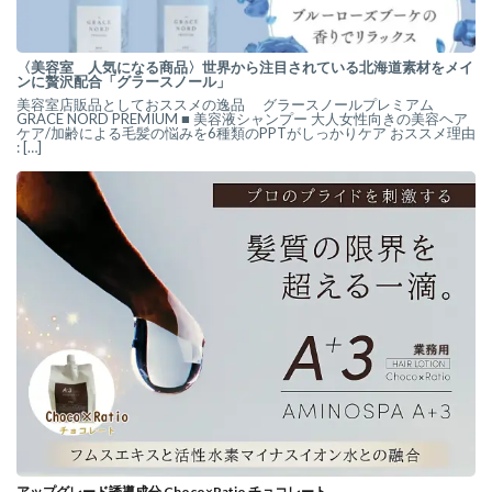
〈美容室 人気になる商品〉世界から注目されている北海道素材をメイ
ンに贅沢配合「グラースノール」
美容室店販品としておススメの逸品 グラースノールプレミアム
GRACE NORD PREMIUM ■ 美容液シャンプー 大人女性向きの美容ヘア
ケア/加齢による毛髪の悩みを6種類のPPTがしっかりケア おススメ理由
: […]
アップグレード誘導成分 Choco×Ratio チョコレート