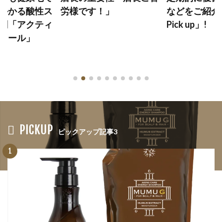
かかる酸性ス
労様です！」
などをご紹介
剤「アクティ
Pick up」!
カール」
PICKUP
ピックアップ記事3