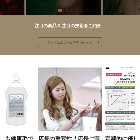
注目の商品 & 注目の技術をご紹介
ネット仕入サービス Onlin order
でも健康毛で
​店長の重要性「店長ご苦
定期的に優良