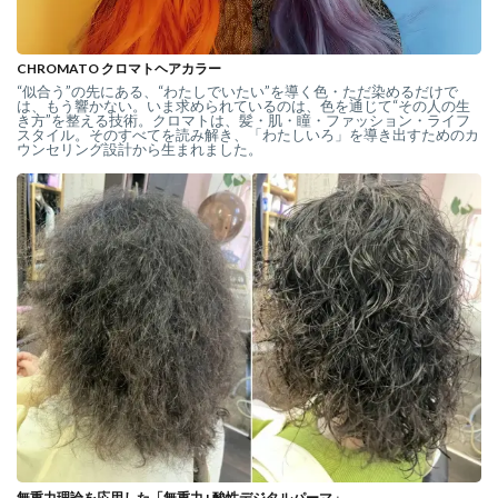
CHROMATO クロマトヘアカラー
“似合う”の先にある、“わたしでいたい”を導く色・ただ染めるだけで
は、もう響かない。いま求められているのは、色を通じて“その人の生
き方”を整える技術。クロマトは、髪・肌・瞳・ファッション・ライフ
スタイル。そのすべてを読み解き、「わたしいろ」を導き出すためのカ
ウンセリング設計から生まれました。
無重力理論を応用した「無重力+酸性デジタルパーマ」