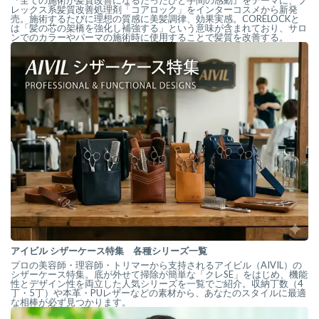
『全ての施術が髪質改善になるたったひと手間の感動』をテーマに、プ
レックス系髪質改善処理剤「コアロック」をインターコスメから新発
売。施術するたびに理想の質感に美髪調律、効果実感。CORELOCKと
は「髪の芯の架橋を強化し補強する」という意味が含まれており、サロ
ンでのカラーやパーマの施術時に使用することで髪質を改善する。
アイビル シザーケース特集 各種シリーズ一覧
プロの美容師・理容師・トリマーから支持されるアイビル（AIVIL）の
シザーケース特集。底が外せて掃除が簡単な「クレSE」をはじめ、機能
性とデザイン性を両立した人気シリーズを一覧でご紹介。収納丁数（4
丁・5丁）や本革・PUレザーなどの素材から、あなたのスタイルに最適
な相棒が必ず見つかります。