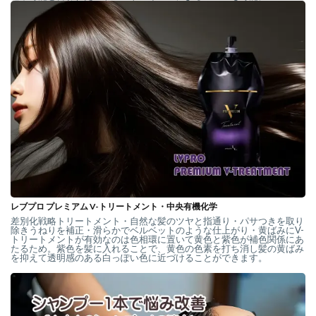
レブプロ プレミアム V-トリートメント・中央有機化学
差別化戦略トリートメント・自然な髪のツヤと指通り・パサつきを取り
除きうねりを補正・滑らかでベルベットのような仕上がり・黄ばみにV-
トリートメントが有効なのは色相環に置いて黄色と紫色が補色関係にあ
たるため。紫色を髪に入れることで、黄色の色素を打ち消し髪の黄ばみ
を抑えて透明感のある白っぽい色に近づけることができます。