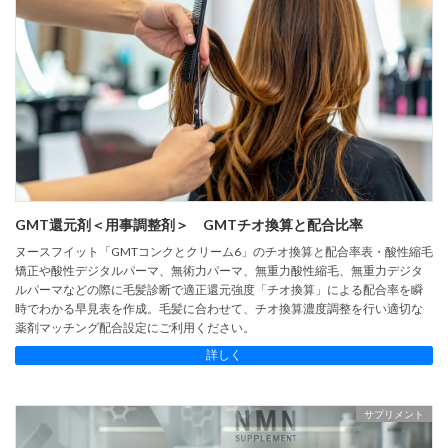
GMT還元剤＜用事調整剤＞ GMTチオ換算と配合比率
ヌースフイット「GMTコンクとクリーム6」のチオ換算と配合率表・酸性縮毛
矯正や酸性デジタルパーマ、無術力パーマ、無重力酸性縮毛、無重力デジタ
ルパーマなどの際に毛髪診断で適正還元強度「チオ換算」による配合率を瞬
時でわかる早見表を作成。毛髪に合わせて、チオ換算濃度調整を行い適切な
薬剤マッチング配合設定にご利用ください。
詳しく
サプリメント