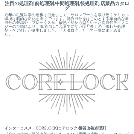
注目の処理剤,前処理剤,中間処理剤,後処理剤,店販品カタロ
グ
近年の毛髪科学の進歩は目覚ましく、サロンワークを取り巻くケミカル
環境は劇的な変化を遂げています。特許成分をはじめとする革新的な新
成分の登場や、プレックス系、酸熱・熱反応型といった次世代テクノロ
ジーの台頭により、市場にはこれまでにないほど多くの「優れた処理
剤・ケア剤」が誕生しました。「カタログ」として一覧にまとめまし
た。
インターコスメ・CORELOCK(コアロック)髪質改善処理剤