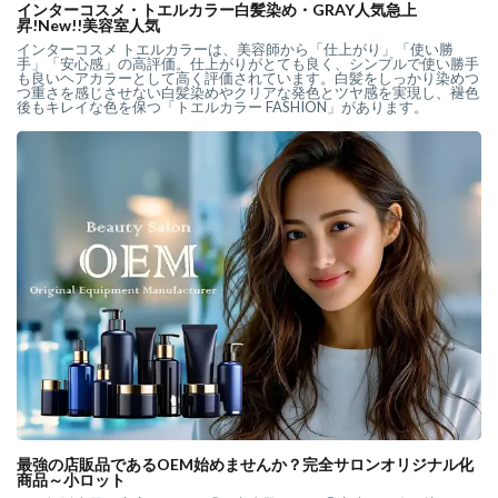
インターコスメ・トエルカラー白髪染め・GRAY人気急上
昇!New!!美容室人気
インターコスメ トエルカラーは、美容師から「仕上がり」「使い勝
手」「安心感」の高評価。仕上がりがとても良く、シンプルで使い勝手
も良いヘアカラーとして高く評価されています。白髪をしっかり染めつ
つ重さを感じさせない白髪染めやクリアな発色とツヤ感を実現し、褪色
後もキレイな色を保つ「トエルカラー FASHION」があります。
最強の店販品であるOEM始めませんか？完全サロンオリジナル化
商品～小ロット