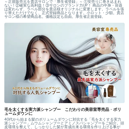
～正規販売元を貴店サロンで「厚生省登録」～ ①安売りに巻き込まれ
ない！②確実な高利益！③サロンのブランド力UP！ 商品の中身・容器
は変わらず、ラベル部分を貴店様オリジナルに変更します。ラベルを張
り替えただけでなく、正式登録商品となります。小ロット・少額。貴店
サロン様の希望商品名。価格設定も自由。厚生省正規登録。
毛を太くする実力派シャンプー こだわりの美容室専売品
・
ボリ
ュームダウンに
40代から始まる髪のボリュームダウンに対抗する「毛を太くする実力
派シャンプー」ムウムシャンプーとアミノスパシャンプーをご紹介。頭
皮環境を整えて、しっかりした髪が育成出来る環境を作り上げる事が