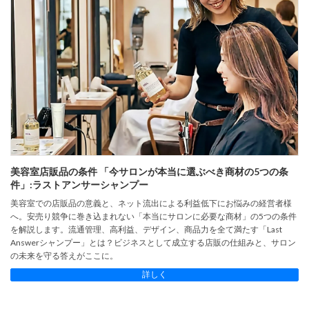
美容室店販品の条件 「今サロンが本当に選ぶべき商材の5つの条
件」:ラストアンサーシャンプー
美容室での店販品の意義と、ネット流出による利益低下にお悩みの経営者様
へ。安売り競争に巻き込まれない「本当にサロンに必要な商材」の5つの条件
を解説します。流通管理、高利益、デザイン、商品力を全て満たす「Last
Answerシャンプー」とは？ビジネスとして成立する店販の仕組みと、サロン
の未来を守る答えがここに。
詳しく