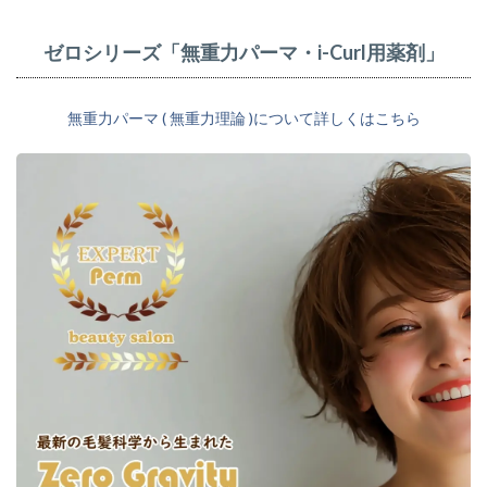
2.2.26
パワーRV
ゼロシリーズ「無重力パーマ・i-Curl用薬剤」
＋もっと
知る
2.2.27
無重力パーマ ( 無重力理論 )について詳しくはこちら
コンデ
DDもっ
と知る
2.2.28
マルチ
PPT32も
っと知る
2.2.29
パワー
PPT+も
っと知る
2.2.30
パワー
KRT＋も
っと知る