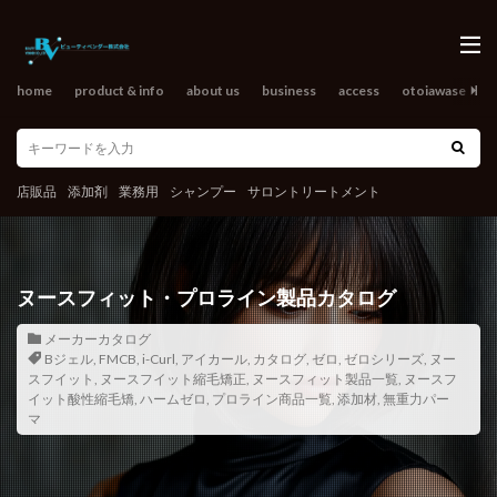
home
product & info
about us
business
access
otoiawase
o
店販品
添加剤
業務用
シャンプー
サロントリートメント
ヌースフィット・プロライン製品カタログ
メーカーカタログ
Bジェル
,
FMCB
,
i-Curl
,
アイカール
,
カタログ
,
ゼロ
,
ゼロシリーズ
,
ヌー
スフイット
,
ヌースフイット縮毛矯正
,
ヌースフィット製品一覧
,
ヌースフ
イット酸性縮毛矯
,
ハームゼロ
,
プロライン商品一覧
,
添加材
,
無重力パー
マ