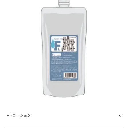
Mローション
もっと
知る
■ Fローション
◇ヌースフィットFMCB薬剤