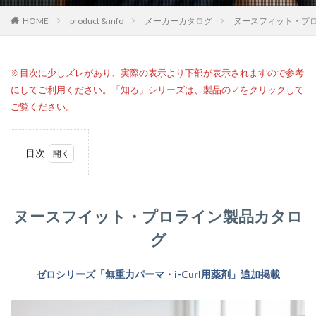
HOME
product & info
メーカーカタログ
ヌースフィット・プ
※目次に少しズレがあり、実際の表示より下部が表示されますので参考
にしてご利用ください。「知る」シリーズは、製品の✓をクリックして
ご覧ください。
目次
1
ヌー
スフ
イッ
ヌースフイット・プロライン製品カタロ
ト・
プロ
グ
ライ
ン製
品カ
ゼロシリーズ「無重力パーマ・i-Curl用薬剤」追加掲載
タロ
グ