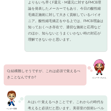
よりもいち早くF還元・M還元に対するFMCB理
サルM
もっと
論を発表したメーカーでもあり、今日の酸性縮
知る
毛矯正施術に対して大きく貢献しているパイオ
2.2.7
ニア。酸性縮毛矯正をやる上では、FMCB理論は
Mジェ
知っておくべき存在で、適切な施術と応用など
ルもっ
のほか、知らないとうまくいかない時の対応が
と知る
理解できないかと思います。
2.2.8
Cジェル
もっと
知る
2.2.9
C9ジェ
Q:結構難しそうですが、これは必須で覚えるべ
ルもっ
きことなんですか?
と知る
ビューティちゃん
2.2.10
ヒモース
トSPもっ
と知る
A:はい!! 覚えるべきことです。これからの時代を
2.2.11
考えると必須だと思います。美容室の技術レベル
ベンダー営業