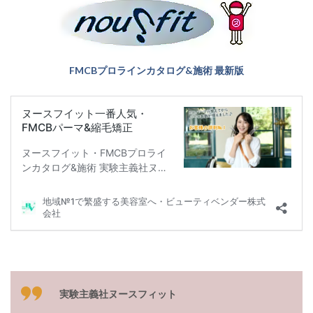
Curl
用薬
剤」
2.1.1
ヌース
FMCBプロラインカタログ&施術 最新版
フィッ
トパー
ム・ゼ
ロシリ
ーズ
2.2
FMCB
natural
シリー
ズ
2.2.1
アクテ
ィブア
シッド
カール
もっと
実験主義社ヌースフィット
知る