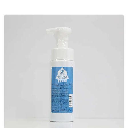
効
果・
薬用
化粧
品」
2.5.1
オイル
クレン
ズもっ
と知る
2.5.2
エマル
ション
もっと
知る
2.5.3
スキャ
ルププ
レクレ
ンズ も
っと知
る