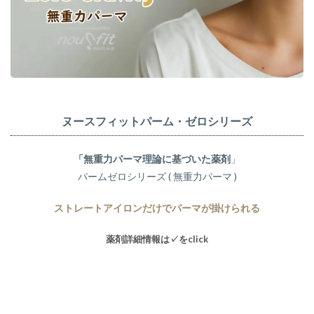
2.3
色を
楽し
む&ス
タイ
ルを
楽し
む
2.4
ヌースフィット
パーム・ゼロシリーズ
老若
男
女・
「無重力パーマ理論に基づいた薬剤
」
色を
パームゼロシリーズ ( 無重力パーマ )
楽し
む方
ストレートアイロンだけでパーマが掛けられる
急増
中!
薬剤詳細情報は✓をclick
2.4.1
カラー
バター
プレミ
アムも
っと知