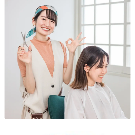
1.1
FMCB
理論
につ
いて
はこ
ちら
から
2
プロ
ライ
ン商
品一
覧ご
案内
2.1
ゼロ
シリ
ーズ
「無
重力
パー
マ・i-