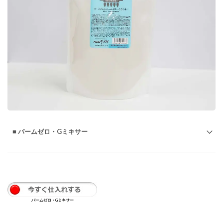
ウォー
ターレ
イヤ
ー・ヘ
アフィ
クサー
もっと
知る
2.4.10
エマルジ
ョンもっ
と知る
2.4.11
■ パームゼロ・Gミキサー
スタイリ
ングゲル
もっと知
る
2.5
癒し&
育毛
パームゼロ・Gミキサー
「全
品高