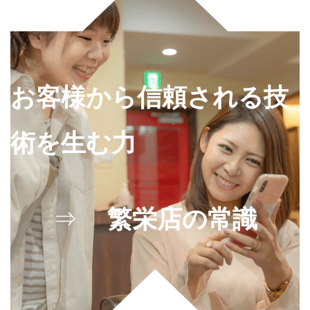
2.2.16
ヒモーパ
ームW
2剤もっ
と知る
2.2.17
お客様から信頼される技
ヒモース
トレート
S 2剤もっ
術を生む力
と知る
2.2.18
ヒモース
トレート
SS 2剤も
っと知る
⇒
繁栄店の常識
2.2.19
bR2 2剤
もっと知
る
2.2.20
R2カール