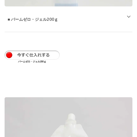
2.5.4
コンデ
ィショ
■ パームゼロ・ジェル200ｇ
ナーも
っと知
る
2.5.5
HSシャ
ンプ
ー もっ
パームゼロ・ジェル200ｇ
と知る
2.5.6
カーム
フィニ
ッシュ
もっと
知る
2.5.7
アクテ
ィベー
ターも
っと知