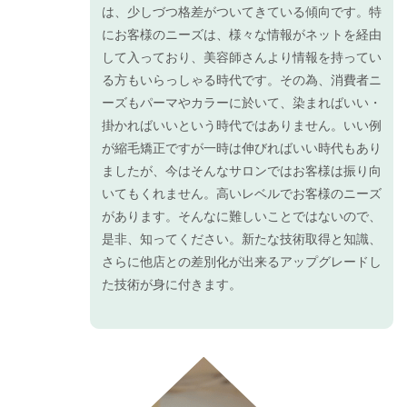
ヒモース
は、少しづつ格差がついてきている傾向です。特
トWもっ
にお客様のニーズは、様々な情報がネットを経由
と知る
して入っており、美容師さんより情報を持ってい
2.2.12
る方もいらっしゃる時代です。その為、消費者ニ
ヒモース
ーズもパーマやカラーに於いて、染まればいい・
トMもっ
と知る
掛かればいいという時代ではありません。いい例
2.2.13
が縮毛矯正ですが一時は伸びればいい時代もあり
GMTコン
ましたが、今はそんなサロンではお客様は振り向
クもっと
いてもくれません。高いレベルでお客様のニーズ
知る
があります。そんなに難しいことではないので、
2.2.14
是非、知ってください。新たな技術取得と知識、
ヒモスト
さらに他店との差別化が出来るアップグレードし
クリーム
6もっと
た技術が身に付きます。
知る
2.2.15
ヒモーロ
ーション
6もっと
知る