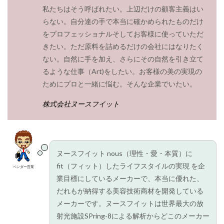
2.2.2
私たちはそう呼ばれたい。上辺だけの顧客主義はい
ヒモー
らない。自分達の手で本当に確かめられたものだけ
シスパ
をプロフェッショナルそしてお客様に使っていただ
ームW
もっと
きたい。ただ原料を詰めるだけの会社にはなりたく
知る
ない。自然に手を加え、さらにその自然を引き立て
2.2.3
るような仕事（Art)をしたい。お客様の美の実現の
Mロー
ためにプロと一緒に悩む。そんな企業でいたい。
ション
もっと
株式会社ヌースフイット
知る
2.2.4
Fローシ
ョンも
っと知
ヌースフイット nous（理性・愛・本質）に
る
fit（フィット）したライフスタイルの実現 を企
ベンダー営業
2.2.5
業目標にしているメーカーで、本当に優れた、
Fジェル
だれもが納得する美容技術商材を開発している
もっと
メーカーです。ヌースフイットは世界最大の放
知る
射光施設SPring-8による解析からどこのメーカー
2.2.6