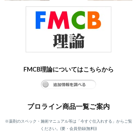
もっと知
る
2.2.21
アシッド
アンテも
っと知る
2.2.22
ジェルB
もっと知
る
FMCB理論についてはこちらから
2.2.23
セラ1も
っと知る
2.2.24
LPD+も
プロライン商品一覧ご案内
っと知る
2.2.25
パワー
※薬剤のスペック・施術マニュアル等は「今すぐ仕入れする」からご覧
R2+もっ
ください。(要・会員登録(無料))
と知る