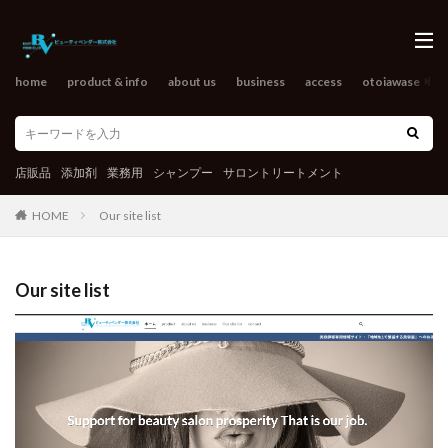
home
product & info
about us
business
access
otoiawase
o
店販品
添加剤
業務用
シャンプー
サロントリートメント
HOME
Our site list
Our site list