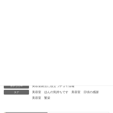
〈美容室 人気になる商品〉幻のオイル配合 流さないトリー
トメント「FUREKAトリートメント」
〈美容室 集客〉美容室用「ネット予約システム」月々6,000
円 楽らく「設定・変更などは当社にお任せ」
美容室 売上が増える！酸性時短デジタルパーマ 施術時間1
時間30分（カット込）
美容室経営に役立つチョイ情報
カテゴリー
美容室 ほんの気持ちです
美容室 日頃の感謝
タグ
美容室 繁栄