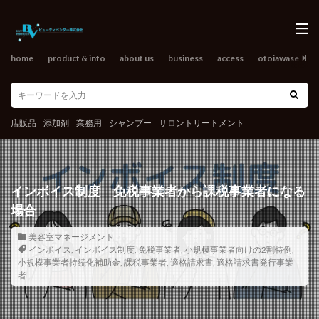
home
product & info
about us
business
access
otoiawase
o
店販品
添加剤
業務用
シャンプー
サロントリートメント
インボイス制度 免税事業者から課税事業者になる
場合
美容室マネージメント
インボイス
,
インボイス制度
,
免税事業者
,
小規模事業者向けの2割特例
,
小規模事業者持続化補助金
,
課税事業者
,
適格請求書
,
適格請求書発行事業
者