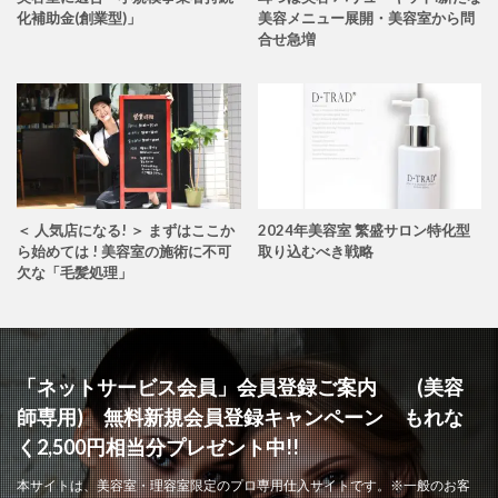
化補助金(創業型)」
美容メニュー展開・美容室から問
合せ急増
＜ 人気店になる! ＞ まずはここか
2024年美容室 繁盛サロン特化型
ら始めては ! 美容室の施術に不可
取り込むべき戦略
欠な「毛髪処理」
「ネットサービス会員」会員登録ご案内 (美容
師専用) 無料新規会員登録キャンペーン もれな
く2,500円相当分プレゼント中!!
本サイトは、美容室・理容室限定のプロ専用仕入サイトです。※一般のお客