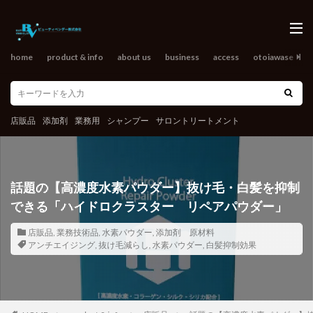
home
product & info
about us
business
access
otoiawase
o
店販品
添加剤
業務用
シャンプー
サロントリートメント
話題の【高濃度水素パウダー】抜け毛・白髪を抑制
できる「ハイドロクラスター リペアパウダー」
店販品
,
業務技術品
,
水素パウダー
,
添加剤 原材料
アンチエイジング
,
抜け毛減らし
,
水素パウダー
,
白髪抑制効果