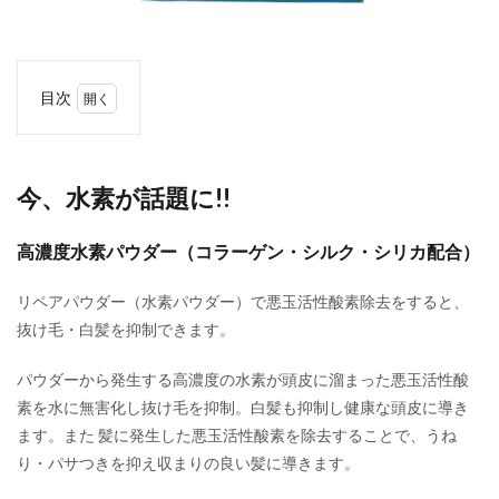
目次
1
今、
水素
が話
今、水素が話題に!!
題
に!!
高濃度水素パウダー（コラーゲン・シルク・シリカ配合）
1.0.1
高濃度
リペアパウダー（水素パウダー）で悪玉活性酸素除去をすると、
水素パ
ウダー
抜け毛・白髪を抑制できます。
（コラ
ーゲ
パウダーから発生する高濃度の水素が頭皮に溜まった悪玉活性酸
ン・シ
素を水に無害化し抜け毛を抑制。白髪も抑制し健康な頭皮に導き
ルク・
シリカ
ます。また 髪に発生した悪玉活性酸素を除去することで、うね
配合）
り・パサつきを抑え収まりの良い髪に導きます。
2