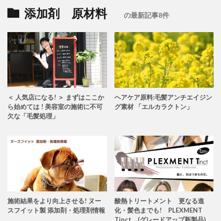
添加剤 原材料
の最新記事8件
＜ 人気店になる! ＞ まずはここか
ヘアケア原料:毛髪アンチエイジン
ら始めては ! 美容室の施術に不可
グ素材 「エルカラクトン」
欠な「毛髪処理」
施術結果をより向上させる! ヌー
酸熱トリートメント 更なる進
スフイット製 添加剤・処理剤情報
化・髪色までも! PLEXMENT
Tinct (グレードアップ新製品)