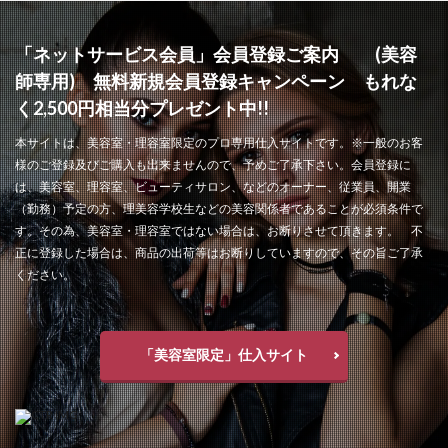
「ネットサービス会員」会員登録ご案内 (美容
師専用) 無料新規会員登録キャンペーン もれな
く2,500円相当分プレゼント中!!
本サイトは、美容室・理容室限定のプロ専用仕入サイトです。※一般のお客
様のご登録及びご購入も出来ませんので、予めご了承下さい。会員登録に
は、美容室、理容室、ビューティサロン、などのオーナー、従業員、開業
（勤務）予定の方、理美容学校生などの美容関係者であることが必須条件で
す。その為、美容室・理容室ではない場合は、お断りさせて頂きます。 不
正に登録した場合は、商品の出荷等はお断りしていますので、その旨ご了承
ください。
「美容室限定」仕入サイト