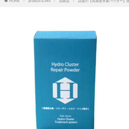
HOME
product & info
店販品
話題の【高濃度水素パウダー】