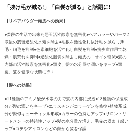
「抜け毛が減る!」「白髪が減る」と話題に!
【リペアパウダー頭皮への効果】
●普段の生活で出来た悪玉活性酸素を無害化●ヘアカラーやパーマ2
液後の残留過酸化水素を除去●毛根を活性化し抜け毛を減らし薄
毛・細毛を抑制●色素細胞を活性化し白髪を抑制●抗炎症作用で乾
燥・肌荒れを抑制●過酸化脂質を除去し頭皮のニオイを軽減●髪の
内部の活性酸素を無害化●頭皮、髪の水分量や潤いをキープ●頭
皮、髪を健康な状態に導く
【髪への効果】
●11種類のアミノ酸が水素の力で髪の内部に浸透●18種類の保湿成
分が髪の潤いをキープ●エラスチンがコラーゲンを修復●植物系成
分が擬似キューティクル形成●カラーの色持ちアップ●サロントリ
ートメントの持続性アップ●髪の水分量が増え、毛先の収まり感ア
ップ●コテやアイロンなどの熱から髪を保護