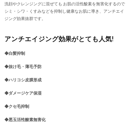
アン
洗顔やクレンジングに混ぜても お肌の活性酸素を無害化するので
チエ
シミ・シワ・くすみなどを抑制し健康なお肌に導き、アンチエイ
イジ
ング
ジング効果抜群です。
効果
がと
ても
アンチエイジング効果がとても人気!
人
気!
◆白髪抑制
2.1
「抜
け毛
◆抜け毛・薄毛予防
が減
る!」
◆ハリコシ皮膜形成
「白
髪が
減
◆ダメージケア保湿
る」
と話
◆クセ毛抑制
題に!
◆悪玉活性酸素無害化