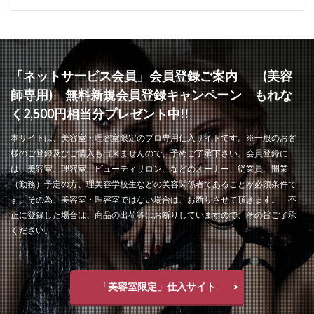
「ネットサービス会員」会員登録ご案内 (美容
師専用) 無料新規会員登録キャンペーン もれな
く2,500円相当分プレゼント中!!
本サイトは、美容室・理容室限定のプロ専用仕入サイトです。※一般のお客
様のご登録及びご購入も出来ませんので、予めご了承下さい。会員登録に
は、美容室、理容室、ビューティサロン、などのオーナー、従業員、開業
（勤務）予定の方、理美容学校生などの美容関係者であることが必須条件で
す。その為、美容室・理容室ではない場合は、お断りさせて頂きます。 不
正に登録した場合は、商品の出荷等はお断りしていますので、その旨ご了承
ください。
「美容室限定」仕入サイト