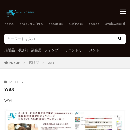
home
product & info
about us
business
access
otoiawase
o
店販品
添加剤
業務用
シャンプー
サロントリートメント
HOME
店販品
wax
CATEGORY
wax
WAX