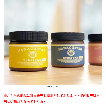
き!!
2
ワン
ポイ
ント
nanaco-star-wax
※こちらの商品は対面販売を基本としておりネットでの販売は出
来ない商品となっております。