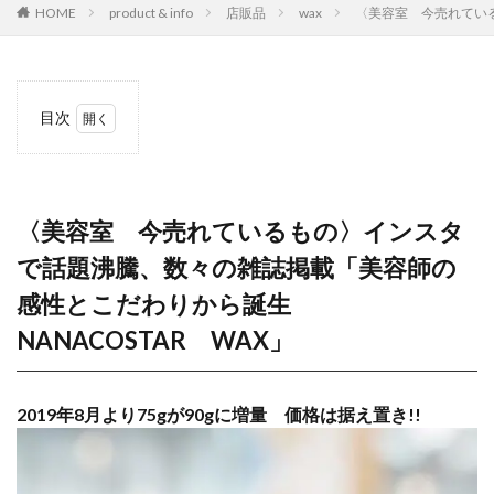
HOME
product & info
店販品
wax
〈美容室 今売れている
目次
1
〈美容室
今売れているも
の〉インスタで
話題沸騰、数々
〈美容室 今売れているもの〉インスタ
の雑誌掲載「美
容師の感性とこ
で話題沸騰、数々の雑誌掲載「美容師の
だわりから誕生
NANACOSTAR
感性とこだわりから誕生
WAX」
NANACOSTAR WAX」
1.0.1
2019年
8月より
75gが
2019年8月より75gが90gに増量 価格は据え置き!!
90gに増
量 価
格は据
え置