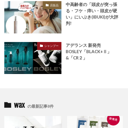
中高齢者の「頭皮が突っ張
店販品
る・フケ・痒い・頭皮が硬
い」にいぶき(IBUKI)が大評
判!
アデランス 新発売
シャンプー
BOSLEY「BLACK+Ⅱ」
&「CR２」
wax
の最新記事8件