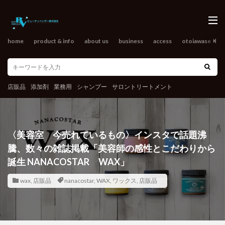
home
product & info
about us
business
access
otoiawase
o
店販品
添加剤
業務用
シャンプー
サロントリートメント
〈美容室 今売れているもの〉インスタで話題沸
騰、数々の雑誌掲載「美容師の感性とこだわりから
誕生 NANACOSTAR WAX」
wax
,
店販品
nanacostar
,
WAX
,
ワックス
,
店販品