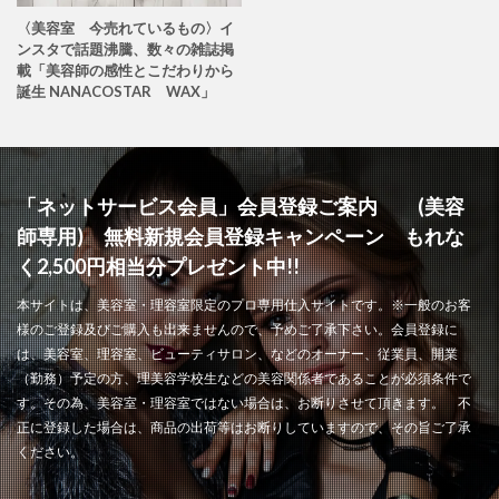
〈美容室 今売れているもの〉イ
ンスタで話題沸騰、数々の雑誌掲
載「美容師の感性とこだわりから
誕生 NANACOSTAR WAX」
「ネットサービス会員」会員登録ご案内 (美容
師専用) 無料新規会員登録キャンペーン もれな
く2,500円相当分プレゼント中!!
本サイトは、美容室・理容室限定のプロ専用仕入サイトです。※一般のお客
様のご登録及びご購入も出来ませんので、予めご了承下さい。会員登録に
は、美容室、理容室、ビューティサロン、などのオーナー、従業員、開業
（勤務）予定の方、理美容学校生などの美容関係者であることが必須条件で
す。その為、美容室・理容室ではない場合は、お断りさせて頂きます。 不
正に登録した場合は、商品の出荷等はお断りしていますので、その旨ご了承
ください。