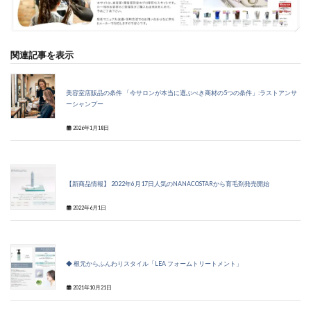
関連記事を表示
美容室店販品の条件 「今サロンが本当に選ぶべき商材の5つの条件」:ラストアンサ
ーシャンプー
2026年1月18日
【新商品情報】 2022年6月17日人気のNANACOSTARから育毛剤発売開始
2022年6月1日
◆ 根元からふんわりスタイル「LEA フォームトリートメント」
2021年10月21日