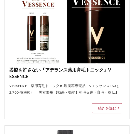
妥協を許さない「アデランス薬用育毛トニック」V
ESSENCE
V ESSENCE 薬用育毛トニックJC 理美容専売品 Vエッセンス180ｇ
2,700円(税抜) 男女兼用 【効果・効能】発毛促進・育毛・養 […]
続きを読む