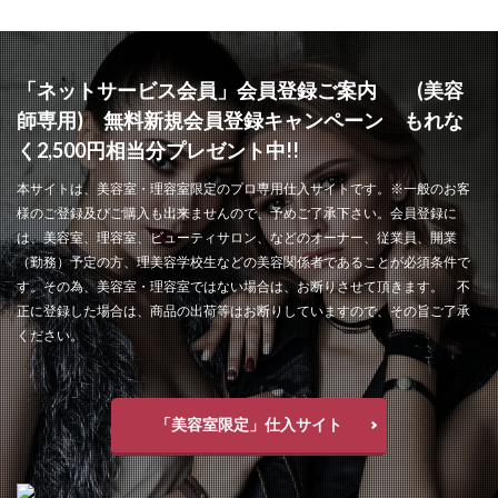
「ネットサービス会員」会員登録ご案内 (美容
師専用) 無料新規会員登録キャンペーン もれな
く2,500円相当分プレゼント中!!
本サイトは、美容室・理容室限定のプロ専用仕入サイトです。※一般のお客
様のご登録及びご購入も出来ませんので、予めご了承下さい。会員登録に
は、美容室、理容室、ビューティサロン、などのオーナー、従業員、開業
（勤務）予定の方、理美容学校生などの美容関係者であることが必須条件で
す。その為、美容室・理容室ではない場合は、お断りさせて頂きます。 不
正に登録した場合は、商品の出荷等はお断りしていますので、その旨ご了承
ください。
「美容室限定」仕入サイト