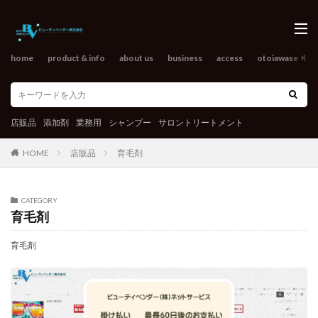
home
product & info
about us
business
access
otoiawase
o
店販品
添加剤
業務用
シャンプー
サロントリートメント
HOME
店販品
育毛剤
CATEGORY
育毛剤
育毛剤