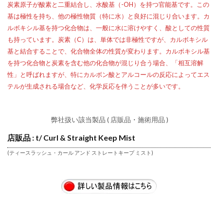
炭素原子が酸素と二重結合し、水酸基（-OH）を持つ官能基です。この
基は極性を持ち、他の極性物質（特に水）と良好に混じり合います。カ
ルボキシル基を持つ化合物は、一般に水に溶けやすく、酸としての性質
も持っています。炭素（C）は、単体では非極性ですが、カルボキシル
基と結合することで、化合物全体の性質が変わります。カルボキシル基
を持つ化合物と炭素を含む他の化合物が混じり合う場合、「相互溶解
性」と呼ばれますが、特にカルボン酸とアルコールの反応によってエス
テルが生成される場合など、化学反応を伴うことが多いです。
弊社扱い該当製品 ( 店販品・施術用品 )
店販品 : t/ Curl & Straight Keep Mist
(ティースラッシュ・カール アンド ストレートキープ ミスト)