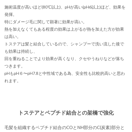
施術温度が高いほど(80℃以上)、pHが高い(pH6以上)ほど、効果を
発揮。
特にダメージ毛に関して顕著に効果が高い。
熱を加えなくてもある程度の効果は上がるが熱を加えた方が効果
は高い。
トステアは髪と結合しているので、シャンプーで洗い流した後で
も効果は持続し、
回を重ねることでより効果が高くなり、クセやうねりなどが落ち
つきます。
​pHもpH６〜pH7.8と中性域である為、安全性も比較的高いと思わ
れます。
トステアとペプチド結合との架橋で強化
毛髪を組織するペプチド結合のCOとNH部分のC(炭素)部分と