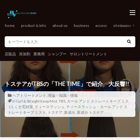
home
product & info
about us
business
access
otoiawase
o
店販品
添加剤
業務用
シャンプー
サロントリートメント
トステアがTBSの「THE TIME」で紹介 大反響!!
ヘアトリートメント
,
理論・知識・情報
t/ Curl & Straight Keep Mist
,
TBS
,
カール アンド ストレートキープ ミス
ト)
,
くせ毛対策
,
ティースラッシュ
,
ティースラッシュ・カール アンド ス
トレートキープ ミスト
,
トステア
,
新成分
,
新成分 トステア