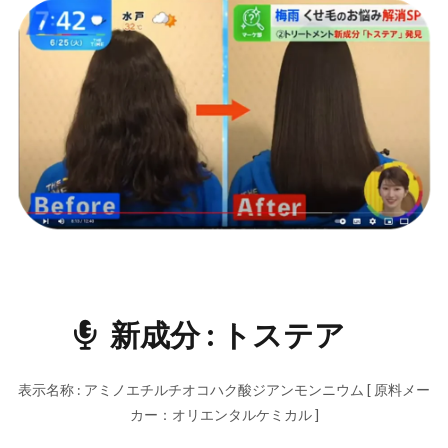
トステ
アの性
質
4.1.2
店販品 :
t/ Curl &
Straight
Keep
Mist
4.1.3
施術業
務用 : ト
ステア
配合
「ゴッ
ホ・バ
ービー
新成分
:
トステア
トリー
トメン
ト」
表示名称 : アミノエチルチオコハク酸ジアンモンニウム [ 原料メー
カー：オリエンタルケミカル ]