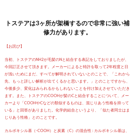
トステアは3ヶ所が架橋するので非常に強い補
修力があります。
【お詫び】
当初、トステアのNH2が毛髪のNと結合する表記をしておりましたが、
今回訂正させて頂きます。メーカーによると特許を取って2年程度と日
が浅いためにまだ、すべてが解明されていないとのことで、「これから
先、もっと詳しい解析が出てくるかと思います。」とのことですから、
今後多少、変化はみられるかもしれないことを付け加えさせていただき
ます。また、トステアのCOOHが髪のCと結合することについて、メー
カーより「COOHやCなどの類似するものは、混じりあう性格を持って
いる」と回答がありました。化学的結合というより、「似た者同士はま
じりあう性格」とのことです。
カルボキシル基（-COOH）と炭素（C）の混合性 : カルボキシル基は、