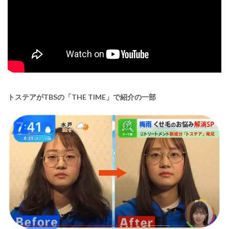
3
新成
分
「ト
ステ
ア」
発見
で注
目!!
4
トステアがTBSの「THE TIME」で紹介の一部
日本
人の
くせ
毛の
割合
4.1
偶
然、
新成
分を
発見!
4.1.1