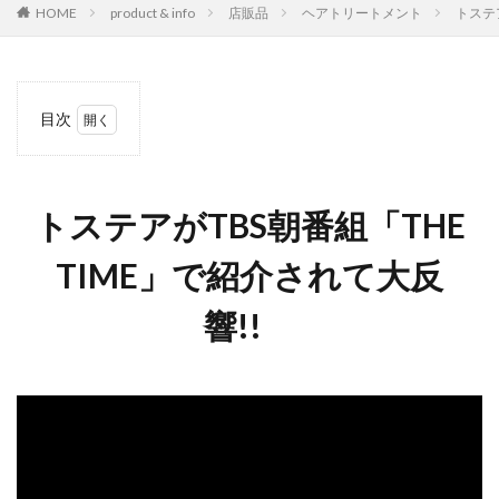
HOME
product & info
店販品
ヘアトリートメント
トステア
目次
1
ト
ステア
がTBS
朝番組
トステアがTBS朝番組「THE
「THE
TIME」
TIME」で紹介されて大反
で紹介
されて
大反
響!!
響!!
2
新成
分 :
トス
テ
ア