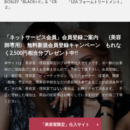
BOSLEY「BLACK+Ⅱ」&「CR
「LEA フォームトリートメント」
２」
「ネットサービス会員」会員登録ご案内 (美容
師専用) 無料新規会員登録キャンペーン もれな
く2,500円相当分プレゼント中!!
本サイトは、美容室・理容室限定のプロ専用仕入サイトです。※一般のお客
様のご登録及びご購入も出来ませんので、予めご了承下さい。会員登録に
は、美容室、理容室、ビューティサロン、などのオーナー、従業員、開業
（勤務）予定の方、理美容学校生などの美容関係者であることが必須条件で
す。その為、美容室・理容室ではない場合は、お断りさせて頂きます。 不
正に登録した場合は、商品の出荷等はお断りしていますので、その旨ご了承
ください。
「美容室限定」仕入サイト