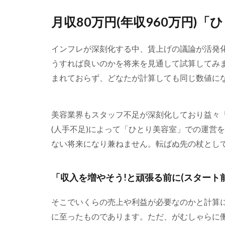
月収
80
月収80万円(年収960万円)
万円
(年
収
インフレが深刻化する中、賃上げの議論が活発
960
うすれば良いのかを将来を見通して試算してみ
万
円)
まれておらず、どなたが計算しても同じ数値に
「ひ
とり
美容
美容業界もスタッフ不足が深刻化しており益々
室」
経営
(人手不足)によって「ひとり美容室」での運営
の目
ない将来になり兼ねません。転ばぬ先の杖とし
標客
単価
設定
「収入を増やそう!と頑張る前に(スタート
1.1
「収
そこでいくらの売上や利益が必要なのかと計算に
入を
に至ったものであります。ただ、がむしゃらに
増や