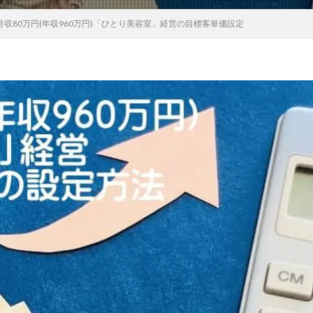
月収80万円(年収960万円)「ひとり美容室」経営の目標客単価設定