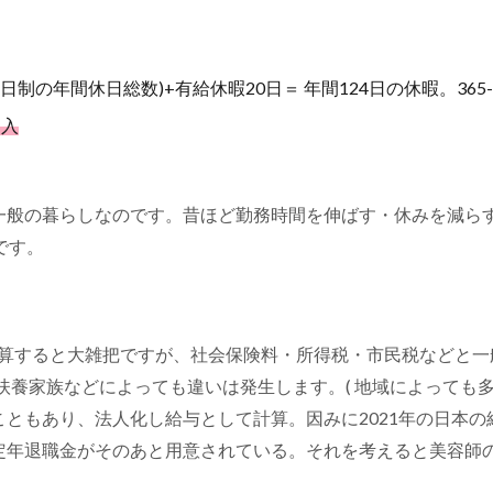
制の年間休日総数)+有給休暇20日＝ 年間124日の休暇。365-1
加入
一般の暮らしなのです。昔ほど勤務時間を伸ばす・休みを減ら
です。
りに換算すると大雑把ですが、社会保険料・所得税・市民税などと
、扶養家族などによっても違いは発生します。( 地域によっても
もあり、法人化し給与として計算。因みに2021年の日本の給与
定年退職金がそのあと用意されている。それを考えると美容師