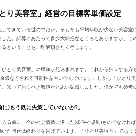
「ひとり美容室」経営の目標客単価設定
化してきている世の中だが、そもそも平均年収が少ない美容室
ました。試算にあたって多少大雑把なところもありますが、こ
なるということをご理解頂きたく存じます。
「ひとり美容室」の増加が見込まれます。これから独立する方
を余儀なくされる可能性を大い含んでいます。しかし「ひとり
て、知っておくべき数値かと思い記載しました。僅かでも参考
前に)もう既に失策していないか?」
入る前に、今の社会情勢に沿った(条件や規制)ものでなけれ
働いた時代は終わりを告げています。「ひとり美容室」であっ