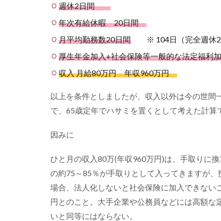
にか
週休2日間
かる
年次有給休暇 20日間
教育
費の
月平均勤務数20日間
※ 104日（完全週休2日
総額)
厚生年金加入+社会保険等一般的な法定福利
1.4
収入 月給80万円 年収960万円
老後
の人
生も
以上を条件としましたが、収入以外は今の世間
考え
で、65歳定年でハサミを置くとして考えた計算
ない
とい
因みに
けな
い
「老
ひと月の収入80万(年収960万円)は、手取
いは
の約75～85％が手取りとして入ってきますが
100%
場合、法人化しないと社会保険に加入できないこと
必ず
く
円とのこと。大手企業や公務員などには高額な
る」
いと同等にはならない。