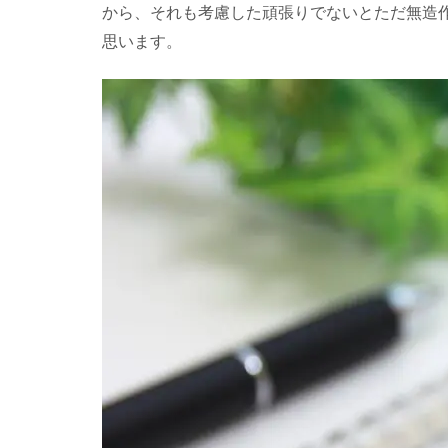
から、それも考慮した頑張りでないとただ無造
そう!
と頑
思います。
張る
前に
(スタ
ート
前に)
もう
既に
失策
して
いな
い
か?」
1.2
必要条
件 社
会情勢
に沿っ
た勤務
体制・