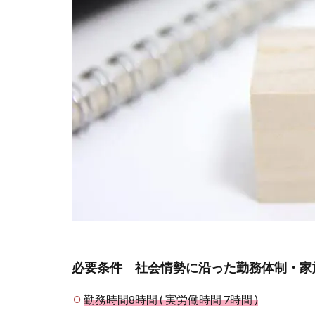
家族が
いるこ
とも配
慮・自
分自身
の「働
き方改
革」
1.3
参考
資料 :
子供
ひと
りを
大学
に行
かせ
必要条件
社会情勢に沿った勤務体制・家
る費
用(大
勤務時間8時間 ( 実労働時間 7時間 )
学生