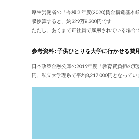
1.5
必要
厚生労働省の「令和２年度(2020)賃金構造基本
客単
収換算すると、約329万8,300円です
価の
ただし、あくまで正社員で雇用されている場合
計算
1.6
条件
参考資料 : 子供ひとりを大学に行かせる費
に沿
った=
日本政策金融公庫の2019年度「教育費負担の実態調
月給
80万
円、私立大学理系で平均8,217,000円となって
円の
場合
=の試
算
1.7
その
中で
施術
時間