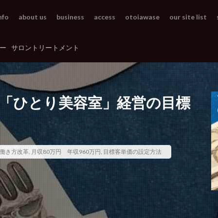
nfo
about us
business
access
otoiawase
our site list
ー
サロントリートメント
円)「ひとり美容室」経営の目標
働き方改革
,
月収80万円 年収960万円
,
目標客単価の設定方法