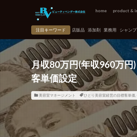
home
product & i
注目キーワード
店販品
添加剤
業務用
シャンプ
月収80万円(年収960万
客単価設定
美容室マネージメント
ひとり美容室経営の目標客単価
,