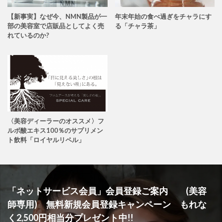
【新事実】なぜ今、NMN製品が一
年末年始の食べ過ぎをチャラにす
部の美容室で店販品としてよく売
る「チャラ茶」
れているのか?
〈美容ディーラーのオススメ〉フ
ルボ酸エキス100％のサプリメン
ト飲料「ロイヤルリペル」
「ネットサービス会員」会員登録ご案内 (美容
師専用) 無料新規会員登録キャンペーン もれな
く2,500円相当分プレゼント中!!