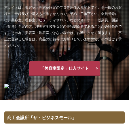
本サイトは、美容室・理容室限定のプロ専用仕入サイトです。※一般のお客
様のご登録及びご購入も出来ませんので、予めご了承下さい。会員登録に
は、美容室、理容室、ビューティサロン、などのオーナー、従業員、開業
（勤務）予定の方、理美容学校生などの美容関係者であることが必須条件で
す。その為、美容室・理容室ではない場合は、お断りさせて頂きます。 不
正に登録した場合は、商品の出荷等はお断りしていますので、その旨ご了承
ください。
「美容室限定」仕入サイト
商工会議所「ザ・ビジネスモール」