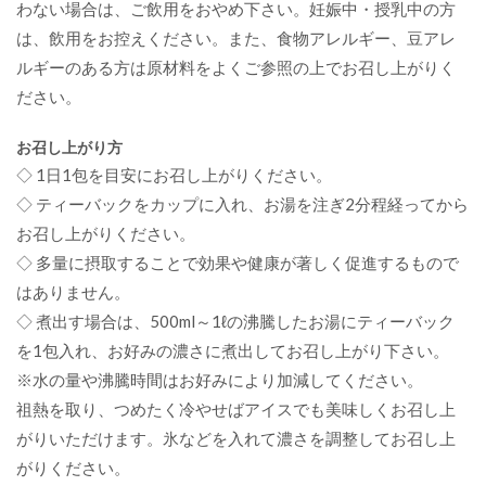
わない場合は、ご飲用をおやめ下さい。妊娠中・授乳中の方
は、飲用をお控えください。また、食物アレルギー、豆アレ
ルギーのある方は原材料をよくご参照の上でお召し上がりく
ださい。
お召し上がり方
◇ 1日1包を目安にお召し上がりください。
◇ ティーバックをカップに入れ、お湯を注ぎ2分程経ってから
お召し上がりください。
◇ 多量に摂取することで効果や健康が著しく促進するもので
はありません。
◇ 煮出す場合は、500ml～1ℓの沸騰したお湯にティーバック
を1包入れ、お好みの濃さに煮出してお召し上がり下さい。
※水の量や沸騰時間はお好みにより加減してください。
祖熱を取り、つめたく冷やせばアイスでも美味しくお召し上
がりいただけます。氷などを入れて濃さを調整してお召し上
がりください。