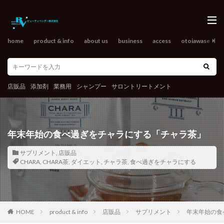
home
product & info
about us
business
access
otoiawase
o
店販品
添加剤
業務用
シャンプー
サロントリートメント
年末年始の食べ過ぎをチャラにする「チャラ茶」
サプリメント
,
店販品
CHARA
,
CHARA茶
,
ダイエット
,
チャラ茶
,
食べ過ぎをチャラにする
HOME
product & info
店販品
サプリメント
年末年始の食