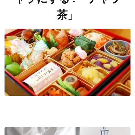
する
?
茶」
「チ
ャラ
茶」
2
CHARA
茶 (チ
ャラ茶)
2.1
暴飲
暴食
のツ
ケを
解消
して
くれ
る優
れも
の