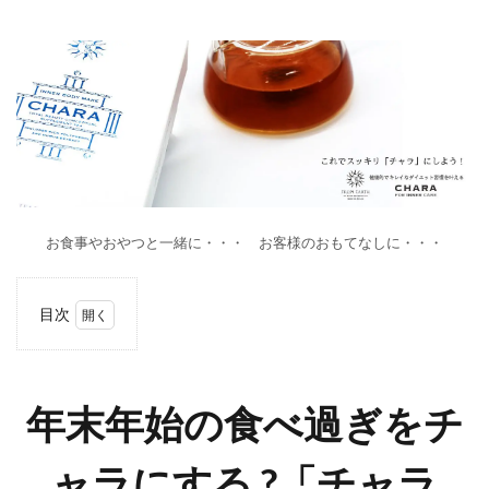
お食事やおやつと一緒に・・・ お客様のおもてなしに・・・
目次
1
年末
年始
の食
年末年始の食べ過ぎをチ
べ過
ぎを
チャ
ャラにする ?「チャラ
ラに