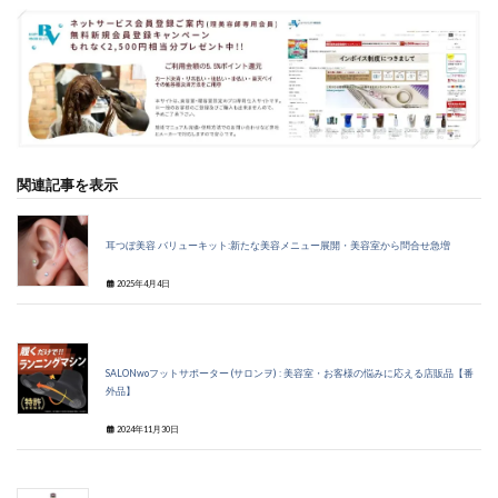
関連記事を表示
耳つぼ美容 バリューキット:新たな美容メニュー展開・美容室から問合せ急増
2025年4月4日
SALONwoフットサポーター (サロンヲ) : 美容室・お客様の悩みに応える店販品【番
外品】
2024年11月30日