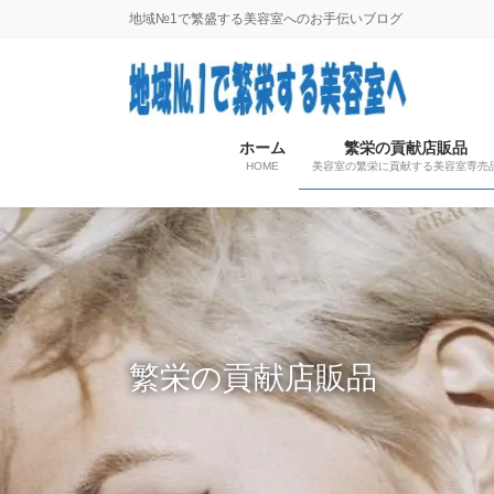
コ
ナ
地域№1で繁盛する美容室へのお手伝いブログ
ン
ビ
テ
ゲ
ン
ー
ツ
シ
に
ョ
ホーム
繁栄の貢献店販品
HOME
美容室の繁栄に貢献する美容室専売
移
ン
動
に
移
動
繁栄の貢献店販品