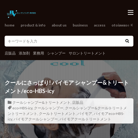
home
product & info
about us
business
access
otoiawase
o
店販品
添加剤
業務用
シャンプー
サロントリートメント
クールにさっぱり! パイモア シャンプー&トリート
メント/eco-HBS-icy
クールシャンプー&トリートメント
,
店販品
eco-HBS-icy
,
クールシャンプー
,
クールシャンプー&クールトリートメ
ントリートメント
,
クールトリートメント
,
パイモア
,
パイモアeco-HBS-
icy
,
パイモアクールシャンプー
,
パイモアクールトリートメント