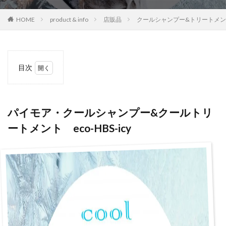
HOME
product & info
店販品
クールシャンプー&トリートメ
目次
1
パイ
モ
ア・
パイモア・クールシャンプー&クールトリ
クー
ートメント eco-HBS-icy
ルシ
ャン
プー
&ク
ール
トリ
ート
メン
ト
eco-
HBS-