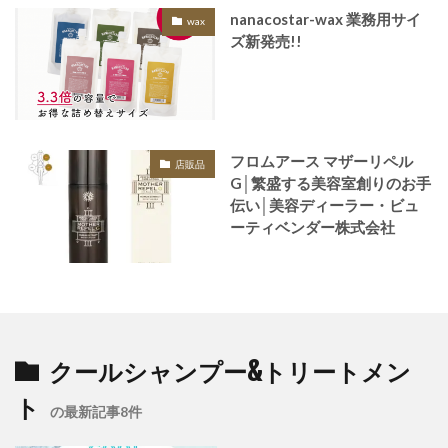
nanacostar-wax 業務用サイ
wax
ズ新発売!!
フロムアース マザーリペル
店販品
G│繁盛する美容室創りのお手
伝い│美容ディーラー・ビュ
ーティベンダー株式会社
クールシャンプー&トリートメン
ト
の最新記事8件