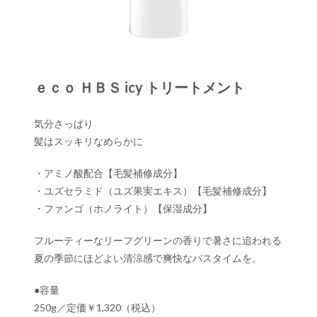
ｅｃｏ ＨＢＳ icy トリートメント
気分さっぱり
髪はスッキリなめらかに
・アミノ酸配合【毛髪補修成分】
・ユズセラミド（ユズ果実エキス）【毛髪補修成分】
・ファンゴ（ホノライト）【保湿成分】
フルーティーなリーフグリーンの香りで暑さに追われる
夏の季節にほどよい清涼感で爽快なバスタイムを。
●容量
250g／定価￥1,320（税込）