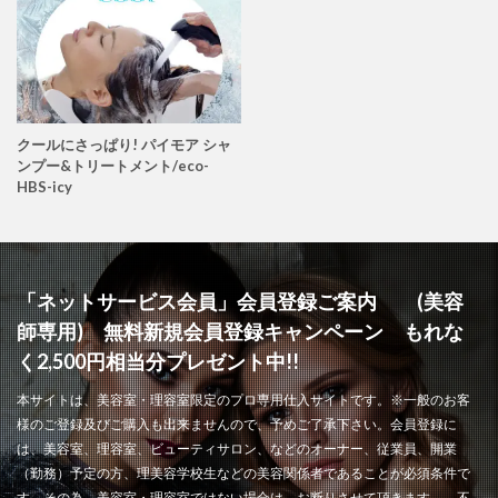
クールにさっぱり! パイモア シャ
ンプー&トリートメント/eco-
HBS-icy
「ネットサービス会員」会員登録ご案内 (美容
師専用) 無料新規会員登録キャンペーン もれな
く2,500円相当分プレゼント中!!
本サイトは、美容室・理容室限定のプロ専用仕入サイトです。※一般のお客
様のご登録及びご購入も出来ませんので、予めご了承下さい。会員登録に
は、美容室、理容室、ビューティサロン、などのオーナー、従業員、開業
（勤務）予定の方、理美容学校生などの美容関係者であることが必須条件で
す。その為、美容室・理容室ではない場合は、お断りさせて頂きます。 不