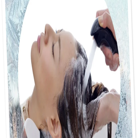
icy
2
クー
ルシ
ャン
プー
で冷
やし
て、
もん
で、
心地
よ
い!