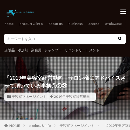
home
product & info
about us
business
access
otoiawase
o
店販品
添加剤
業務用
シャンプー
サロントリートメント
「2019年美容室経営動向」サロン様にアドバイスさ
せて頂いている事柄①②③
美容室マネージメント
2019年美容室経営動向
HOME
product & info
美容室マネージメント
「2019年美容