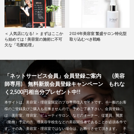
＜ 人気店になる! ＞ まずはここか
2024年美容室 繁盛サロン特化型
ら始めては ! 美容室の施術に不可
取り込むべき戦略
欠な「毛髪処理」
「ネットサービス会員」会員登録ご案内 (美容
師専用) 無料新規会員登録キャンペーン もれな
く2,500円相当分プレゼント中!!
本サイトは、美容室・理容室限定のプロ専用仕入サイトです。※一般のお客
様のご登録及びご購入も出来ませんので、予めご了承下さい。会員登録に
は、美容室、理容室、ビューティサロン、などのオーナー、従業員、開業
（勤務）予定の方、理美容学校生などの美容関係者であることが必須条件で
す。その為、美容室・理容室ではない場合は、お断りさせて頂きます。 不