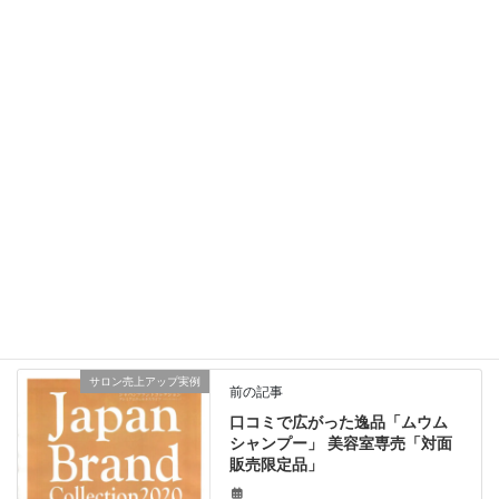
PLEXMENT Tinkt（ティンクト）色落ちした髪の色彩表現に
「5Gトリートメントとはなに?」
技術追加情報
、
繁栄の貢献こだわり薬剤
カテゴリー
プレックスメント
プレックスメント技術追加情報
タグ
技術追加情報
酸熱トリートメント
サロン売上アップ実例
前の記事
口コミで広がった逸品「ムウム
シャンプー」 美容室専売「対面
販売限定品」