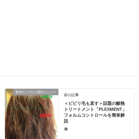
の販売価格は通常サロン価格より元々お安くなっているものが多く存在します。その
為、実質的な仕入れ価格は通常サロン価格の80%以下になるかと思います。大型サロ
ン様の大量仕入れ掛率にも決して劣らない仕入掛率となっております。
■
実質 通常サロン価
格の80%以下
是非、この有利性をご活用頂き安定したお得な仕入れ価格をご利用下さい。
未分類
カテゴリー
マニュアル
情報
タグ
繁栄のこだわり施術メニュー
前の記事
＜ビビリ毛も直す＞話題の酸熱
トリートメント「PLEXMENT」
フォルムコントロールを簡単解
説