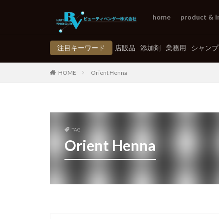
home
product & i
注目キーワード
店販品
添加剤
業務用
シャンプ
HOME
Orient Henna
TAG
Orient Henna