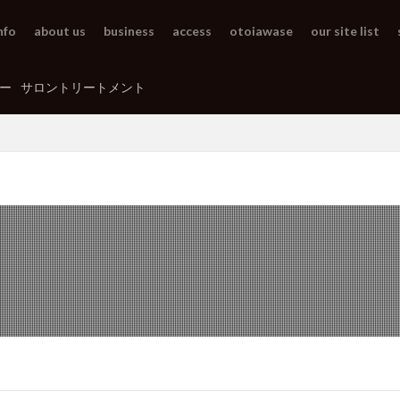
nfo
about us
business
access
otoiawase
our site list
ー
サロントリートメント