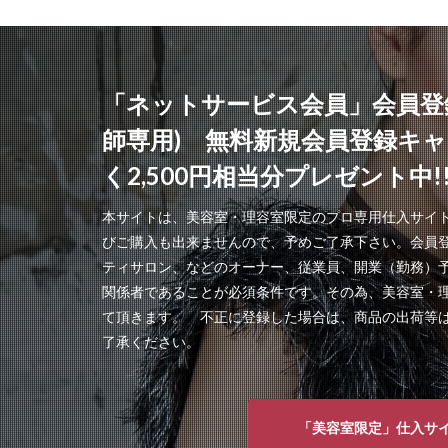
「ネットサービス会員」会員登
師専用) 無料新規会員登録キ
く2,500円相当分プレゼント中!
本サイトは、美容室・理容室限定のプロ専用仕入サイ
びご購入も出来ませんので、予めご了承下さい。会員
ティサロン、などのオーナー、従業員、開業（勤務）
関係者であることが必須条件です。その為、美容室・
て頂きます。 不正に登録した場合は、商品の出荷等
了承ください。
「美容室限定」仕入サ