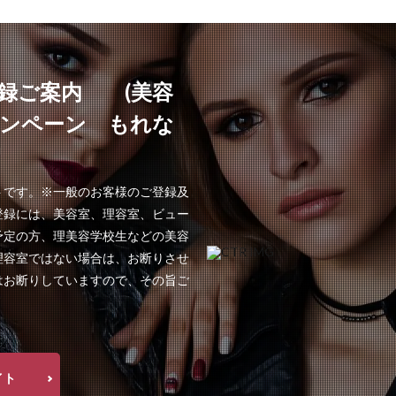
録ご案内 (美容
ャンペーン もれな
!
トです。※一般のお客様のご登録及
登録には、美容室、理容室、ビュー
予定の方、理美容学校生などの美容
理容室ではない場合は、お断りさせ
はお断りしていますので、その旨ご
イト