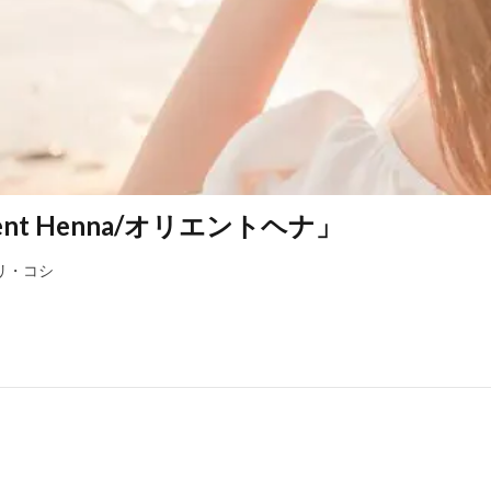
t Henna/オリエントヘナ」
リ・コシ