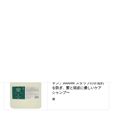
分磨きの美活
繁栄の貢献こだわり薬剤
カテゴリー
エコトリ
トリートメント
ビバニーズ
タグ
ロイヤルアストレア
手荒れ防止
手荒れ防止トリートメント
美容室 今売れているもの
美容室 注目の商材
美容師 手荒れ防止
繁栄の貢献こだわり薬剤
前の記事
＜美容師手荒れ防止＞「エコシ
ャン」3000ml スタッフの手荒れ
を防ぎ、髪と頭皮に優しいケア
シャンプー