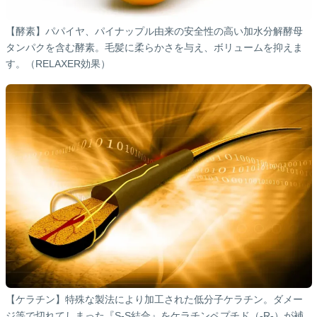
【酵素】パパイヤ、パイナップル由来の安全性の高い加水分解酵母
タンパクを含む酵素。毛髪に柔らかさを与え、ボリュームを抑えま
す。（RELAXER効果）
【ケラチン】特殊な製法により加工された低分子ケラチン。ダメー
ジ等で切れてしまった『S-S結合』をケラチンペプチド（-R-）が補