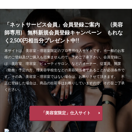
「ネットサービス会員」会員登録ご案内 (美容
師専用) 無料新規会員登録キャンペーン もれな
く2,500円相当分プレゼント中!!
本サイトは、美容室・理容室限定のプロ専用仕入サイトです。※一般のお客
様のご登録及びご購入も出来ませんので、予めご了承下さい。会員登録に
は、美容室、理容室、ビューティサロン、などのオーナー、従業員、開業
（勤務）予定の方、理美容学校生などの美容関係者であることが必須条件で
す。その為、美容室・理容室ではない場合は、お断りさせて頂きます。 不
正に登録した場合は、商品の出荷等はお断りしていますので、その旨ご了承
ください。
「美容室限定」仕入サイト