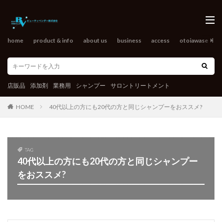
home
product & info
about us
business
access
otoiawase
o
店販品
添加剤
業務用
シャンプー
サロントリートメント
HOME
40代以上の方にも20代の方と同じシャンプーをおススメ?
TAG
40代以上の方にも20代の方と同じシャンプー
をおススメ?