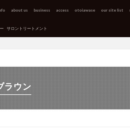
nfo
about us
business
access
otoiawase
our site list
ー
サロントリートメント
ブラウン