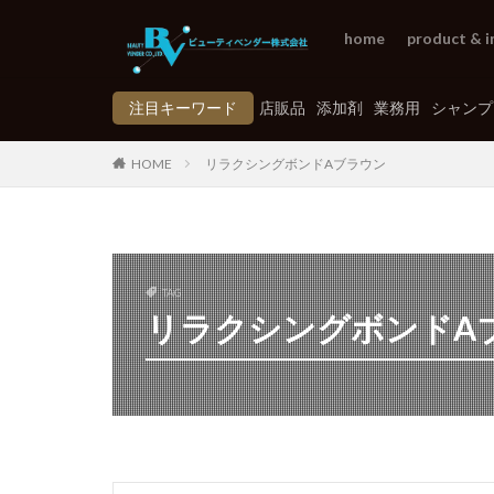
home
product & i
注目キーワード
店販品
添加剤
業務用
シャンプ
HOME
リラクシングボンドAブラウン
TAG
リラクシングボンドA