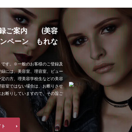
録ご案内 (美容
ャンペーン もれな
!
トです。※一般のお客様のご登録及
登録には、美容室、理容室、ビュー
予定の方、理美容学校生などの美容
理容室ではない場合は、お断りさせ
はお断りしていますので、その旨ご
イト