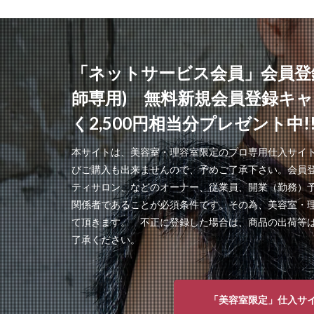
「ネットサービス会員」会員登
師専用) 無料新規会員登録キ
く2,500円相当分プレゼント中!
本サイトは、美容室・理容室限定のプロ専用仕入サイ
びご購入も出来ませんので、予めご了承下さい。会員
ティサロン、などのオーナー、従業員、開業（勤務）
関係者であることが必須条件です。その為、美容室・
て頂きます。 不正に登録した場合は、商品の出荷等
了承ください。
「美容室限定」仕入サ