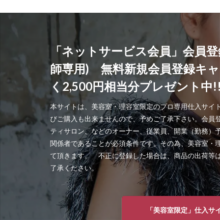
「ネットサービス会員」会員登
師専用) 無料新規会員登録キ
く2,500円相当分プレゼント中!
本サイトは、美容室・理容室限定のプロ専用仕入サイ
びご購入も出来ませんので、予めご了承下さい。会員
ティサロン、などのオーナー、従業員、開業（勤務）
関係者であることが必須条件です。その為、美容室・
て頂きます。 不正に登録した場合は、商品の出荷等
了承ください。
「美容室限定」仕入サ