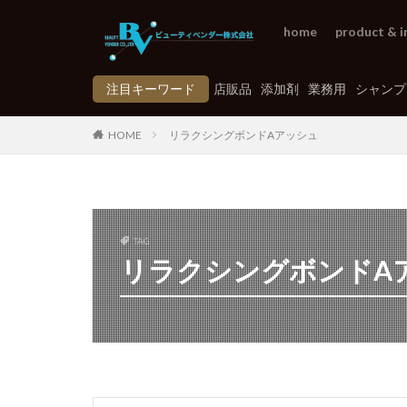
home
product & i
注目キーワード
店販品
添加剤
業務用
シャンプ
HOME
リラクシングボンドAアッシュ
TAG
リラクシングボンドA