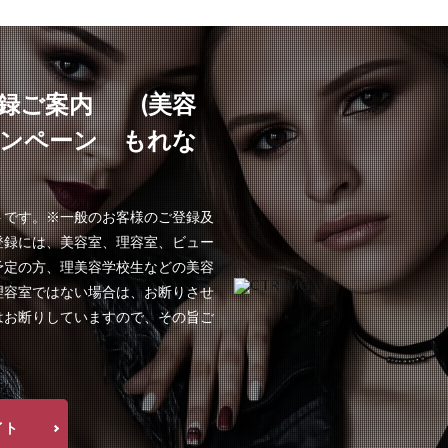
録ご案内 (美容
ャンペーン もれな
!
トです。※一般のお客様のご登録及
登録には、美容室、理容室、ビュー
予定の方、理美容学校生などの美容
理容室ではない場合は、お断りさせ
はお断りしていますので、その旨ご
イト