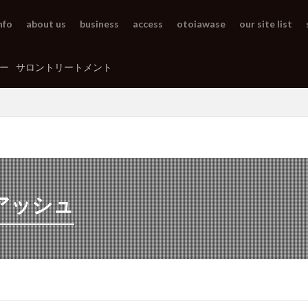
nfo
about us
business
access
otoiawase
our site list
ー
サロントリートメント
アッシュ