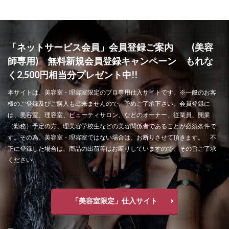
「ネットサービス会員」会員登録ご案内 (美容
師専用) 無料新規会員登録キャンペーン もれな
く2,500円相当分プレゼント中!!
本サイトは、美容室・理容室限定のプロ専用仕入サイトです。※一般のお客
様のご登録及びご購入も出来ませんので、予めご了承下さい。会員登録に
は、美容室、理容室、ビューティサロン、などのオーナー、従業員、開業
（勤務）予定の方、理美容学校生などの美容関係者であることが必須条件で
す。その為、美容室・理容室ではない場合は、お断りさせて頂きます。 不
正に登録した場合は、商品の出荷等はお断りしていますので、その旨ご了承
ください。
「美容室限定」仕入サイト