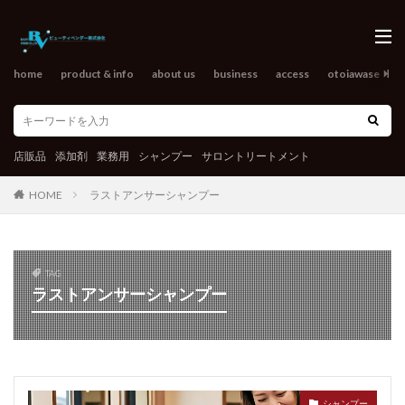
home
product & info
about us
business
access
otoiawase
o
店販品
添加剤
業務用
シャンプー
サロントリートメント
HOME
ラストアンサーシャンプー
TAG
ラストアンサーシャンプー
シャンプー