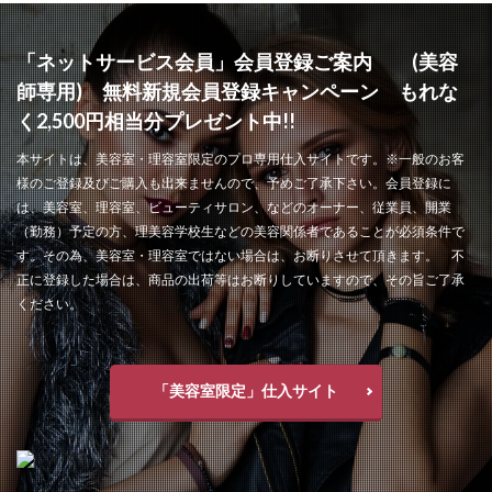
「ネットサービス会員」会員登録ご案内 (美容
師専用) 無料新規会員登録キャンペーン もれな
く2,500円相当分プレゼント中!!
本サイトは、美容室・理容室限定のプロ専用仕入サイトです。※一般のお客
様のご登録及びご購入も出来ませんので、予めご了承下さい。会員登録に
は、美容室、理容室、ビューティサロン、などのオーナー、従業員、開業
（勤務）予定の方、理美容学校生などの美容関係者であることが必須条件で
す。その為、美容室・理容室ではない場合は、お断りさせて頂きます。 不
正に登録した場合は、商品の出荷等はお断りしていますので、その旨ご了承
ください。
「美容室限定」仕入サイト