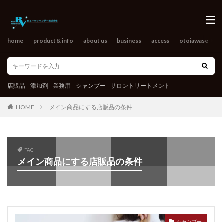
home
product & info
about us
business
access
otoiawase
o
店販品
添加剤
業務用
シャンプー
サロントリートメント
HOME
メイン商品にする店販品の条件
TAG
メイン商品にする店販品の条件
シャンプー