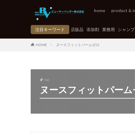
home
product & i
注目キーワード
店販品
添加剤
業務用
シャンプ
HOME
ヌースフィットパームゼロ
TAG
ヌースフィットパーム