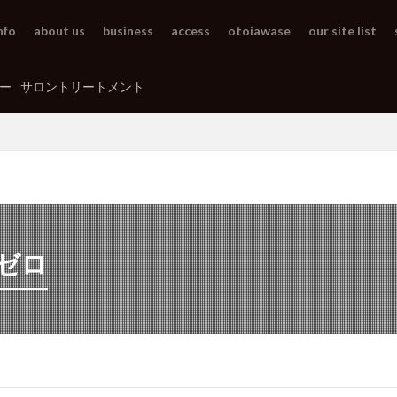
nfo
about us
business
access
otoiawase
our site list
ー
サロントリートメント
ゼロ