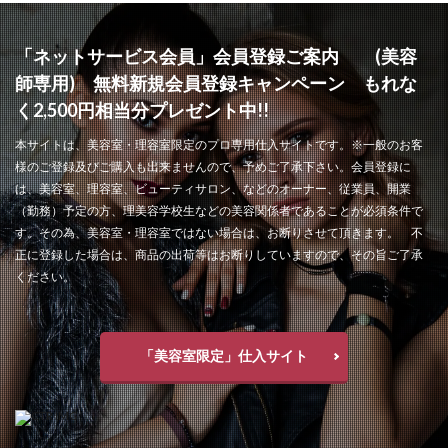
「ネットサービス会員」会員登録ご案内 (美容
師専用) 無料新規会員登録キャンペーン もれな
く2,500円相当分プレゼント中!!
本サイトは、美容室・理容室限定のプロ専用仕入サイトです。※一般のお客
様のご登録及びご購入も出来ませんので、予めご了承下さい。会員登録に
は、美容室、理容室、ビューティサロン、などのオーナー、従業員、開業
（勤務）予定の方、理美容学校生などの美容関係者であることが必須条件で
す。その為、美容室・理容室ではない場合は、お断りさせて頂きます。 不
正に登録した場合は、商品の出荷等はお断りしていますので、その旨ご了承
ください。
「美容室限定」仕入サイト