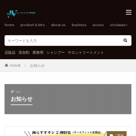
home
product & info
about us
business
access
otoiawase
o
店販品
添加剤
業務用
シャンプー
サロントリートメント
HOME
お知らせ
TAG
お知らせ
ご案内