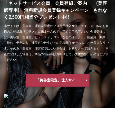
「ネットサービス会員」会員登録ご案内 (美容
師専用) 無料新規会員登録キャンペーン もれな
く2,500円相当分プレゼント中!!
本サイトは、美容室・理容室限定のプロ専用仕入サイトです。※一般のお客
様のご登録及びご購入も出来ませんので、予めご了承下さい。会員登録に
は、美容室、理容室、ビューティサロン、などのオーナー、従業員、開業
（勤務）予定の方、理美容学校生などの美容関係者であることが必須条件で
す。その為、美容室・理容室ではない場合は、お断りさせて頂きます。 不
正に登録した場合は、商品の出荷等はお断りしていますので、その旨ご了承
ください。
「美容室限定」仕入サイト