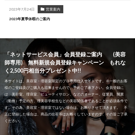
2023年7月24日
営業案内
2023年夏季休暇のご案内
「ネットサービス会員」会員登録ご案内 (美容
師専用) 無料新規会員登録キャンペーン もれな
く2,500円相当分プレゼント中!!
本サイトは、美容室・理容室限定のプロ専用仕入サイトです。※一般のお客
様のご登録及びご購入も出来ませんので、予めご了承下さい。会員登録に
は、美容室、理容室、ビューティサロン、などのオーナー、従業員、開業
（勤務）予定の方、理美容学校生などの美容関係者であることが必須条件で
す。その為、美容室・理容室ではない場合は、お断りさせて頂きます。 不
正に登録した場合は、商品の出荷等はお断りしていますので、その旨ご了承
ください。