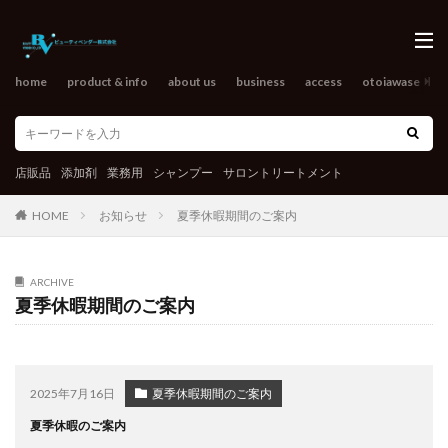
home
product & info
about us
business
access
otoiawase
o
店販品
添加剤
業務用
シャンプー
サロントリートメント
HOME
お知らせ
夏季休暇期間のご案内
ARCHIVE
夏季休暇期間のご案内
2025年7月16日
夏季休暇期間のご案内
夏季休暇のご案内