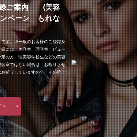
録ご案内 (美容
ャンペーン もれな
!
トです。※一般のお客様のご登録及
登録には、美容室、理容室、ビュー
予定の方、理美容学校生などの美容
理容室ではない場合は、お断りさせ
はお断りしていますので、その旨ご
イト