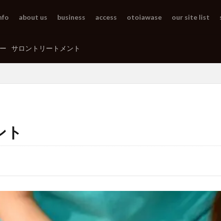
nfo
about us
business
access
otoiawase
our site list
ー
サロントリートメント
ント