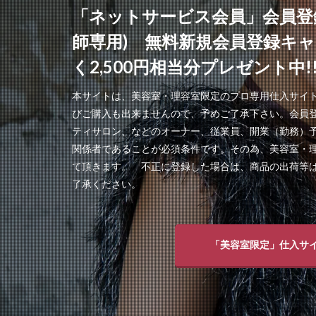
「ネットサービス会員」会員登
師専用) 無料新規会員登録キ
く2,500円相当分プレゼント中!
本サイトは、美容室・理容室限定のプロ専用仕入サイ
びご購入も出来ませんので、予めご了承下さい。会員
ティサロン、などのオーナー、従業員、開業（勤務）
関係者であることが必須条件です。その為、美容室・
て頂きます。 不正に登録した場合は、商品の出荷等
了承ください。
「美容室限定」仕入サ