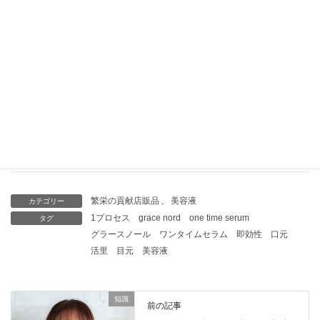
「ブースターノーマル」 400㎖
美容室店販品導入:「セルル リペア アイセラム15g」5万本も売
れている目元ケア美容液
アラフォー世代からの頭皮環境の為に「プテロAR エイジング
ケアset」が最適！
繁栄の貢献店販品
、
美容液
カテゴリー
1プロセス
grace nord
one time serum
タグ
グラースノール
ワンタイムセラム
即効性
口元
活里
目元
美容液
知識
前の記事