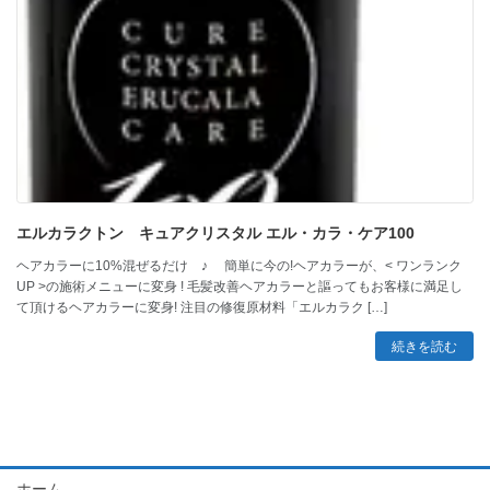
エルカラクトン キュアクリスタル エル・カラ・ケア100
ヘアカラーに10%混ぜるだけ ♪ 簡単に今の!ヘアカラーが、< ワンランク
UP >の施術メニューに変身 ! 毛髪改善ヘアカラーと謳ってもお客様に満足し
て頂けるヘアカラーに変身! 注目の修復原材料「エルカラク […]
続きを読む
ホーム