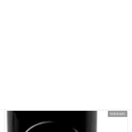
コ
ナ
ン
ビ
テ
ゲ
ン
ー
ツ
シ
に
ョ
移
ン
動
に
移
ヘアカラーに混ぜる
動
HOME
ヘアカラーに混ぜる
特殊添加剤